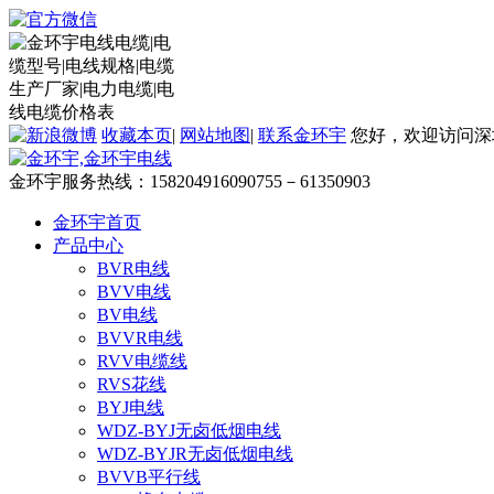
收藏本页
|
网站地图
|
联系金环宇
您好，欢迎访问深
金环宇服务热线：
15820491609
0755－61350903
金环宇首页
产品中心
BVR电线
BVV电线
BV电线
BVVR电线
RVV电缆线
RVS花线
BYJ电线
WDZ-BYJ无卤低烟电线
WDZ-BYJR无卤低烟电线
BVVB平行线