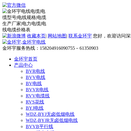
收藏本页
|
网站地图
|
联系金环宇
您好，欢迎访问深
金环宇服务热线：
15820491609
0755－61350903
金环宇首页
产品中心
BVR电线
BVV电线
BV电线
BVVR电线
RVV电缆线
RVS花线
BYJ电线
WDZ-BYJ无卤低烟电线
WDZ-BYJR无卤低烟电线
BVVB平行线