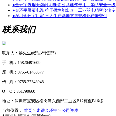
●
金环宇低烟无卤耐火电缆 公共建筑专用，消防安全一级
●
金环宇屏蔽电缆 抗干扰性能出众，工业弱电精密传输专
●
深圳金环宇厂家 三大生产基地支撑规模化产能交付
联系我们
联系人：黎先生(经理-销售部)
手 机：15820491609
座 机：0755-61480377
传 真：0755-27348048
Q Q：851790660
地址：深圳市宝安区松岗潭头西部工业区B12栋至B16栋
当前位置：
首页
>
走进金环宇
>
公司资质
4-营业执照正本 (三证合一)